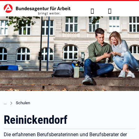
Hauptnavigation
zu den Hauptinhalten springen
Suche
Anmelden
Schulen
Reinickendorf
Die erfahrenen Berufsberaterinnen und Berufsberater der