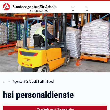
Hauptnavigation
zu den Hauptinhalten springen
Suche
Anmelden
Agentur für Arbeit Berlin-Sued
hsi personaldienste
Zurück zur Übersicht