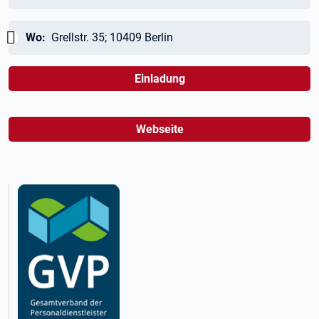
Wichtig:
Wo:
Grellstr. 35; 10409 Berlin
Einladung
Webseite