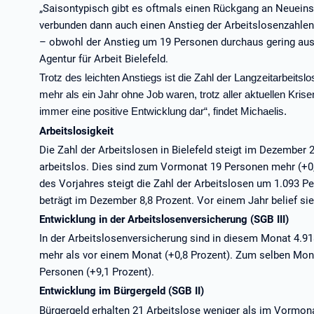
„Saisontypisch gibt es oftmals einen Rückgang an Neuein
verbunden dann auch einen Anstieg der Arbeitslosenzahl
– obwohl der Anstieg um 19 Personen durchaus gering ausfäll
Agentur für Arbeit Bielefeld.
Trotz des leichten Anstiegs ist die Zahl der Langzeitarbeits
mehr als ein Jahr ohne Job waren, trotz aller aktuellen Krisen
immer eine positive Entwicklung dar“, findet Michaelis.
Arbeitslosigkeit
Die Zahl der Arbeitslosen in Bielefeld steigt im Dezember
arbeitslos. Dies sind zum Vormonat 19 Personen mehr (+0
des Vorjahres steigt die Zahl der Arbeitslosen um 1.093 P
beträgt im Dezember 8,8 Prozent. Vor einem Jahr belief sie
Entwicklung in der Arbeitslosenversicherung (SGB III)
In der Arbeitslosenversicherung sind in diesem Monat 4.9
mehr als vor einem Monat (+0,8 Prozent). Zum selben Mona
Personen (+9,1 Prozent).
Entwicklung im Bürgergeld (SGB II)
Bürgergeld erhalten 21 Arbeitslose weniger als im Vormona