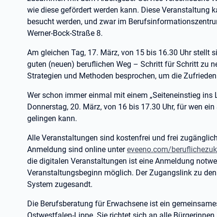
wie diese gefördert werden kann. Diese Veranstaltung k
besucht werden, und zwar im Berufsinformationszentrum 
Werner-Bock-Straße 8.
Am gleichen Tag, 17. März, von 15 bis 16.30 Uhr stellt si
guten (neuen) beruflichen Weg – Schritt für Schritt zu
Strategien und Methoden besprochen, um die Zufriedenh
Wer schon immer einmal mit einem „Seiteneinstieg ins L
Donnerstag, 20. März, von 16 bis 17.30 Uhr, für wen ein 
gelingen kann.
Alle Veranstaltungen sind kostenfrei und frei zugänglic
Anmeldung sind online unter
eveeno.com/beruflichezuk
die digitalen Veranstaltungen ist eine Anmeldung notwen
Veranstaltungsbeginn möglich. Der Zugangslink zu den 
System zugesandt.
Die Berufsberatung für Erwachsene ist ein gemeinsames
Ostwestfalen-Lippe. Sie richtet sich an alle Bürgerinnen