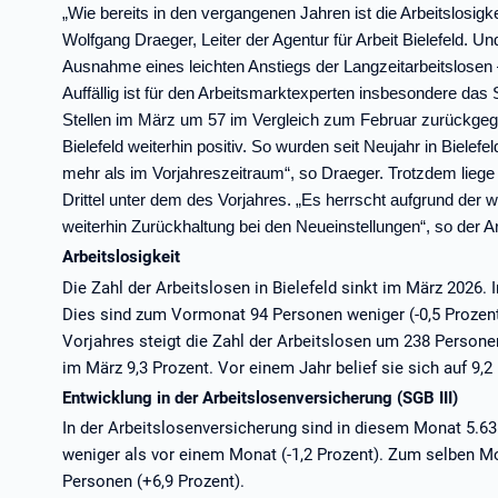
„Wie bereits in den vergangenen Jahren ist die Arbeitslosigkei
Wolfgang Draeger, Leiter der Agentur für Arbeit Bielefeld. U
Ausnahme eines leichten Anstiegs der Langzeitarbeitslosen –
Auffällig ist für den Arbeitsmarktexperten insbesondere da
Stellen im März um 57 im Vergleich zum Februar zurückgegan
Bielefeld weiterhin positiv. So wurden seit Neujahr in Bielef
mehr als im Vorjahreszeitraum“, so Draeger. Trotzdem liege 
Drittel unter dem des Vorjahres. „Es herrscht aufgrund der w
weiterhin Zurückhaltung bei den Neueinstellungen“, so der A
Arbeitslosigkeit
Die Zahl der Arbeitslosen in Bielefeld sinkt im März 2026.
Dies sind zum Vormonat 94 Personen weniger (-0,5 Prozen
Vorjahres steigt die Zahl der Arbeitslosen um 238 Persone
im März 9,3 Prozent. Vor einem Jahr belief sie sich auf 9,2
Entwicklung in der Arbeitslosenversicherung (SGB III)
In der Arbeitslosenversicherung sind in diesem Monat 5.6
weniger als vor einem Monat (-1,2 Prozent). Zum selben Mo
Personen (+6,9 Prozent).