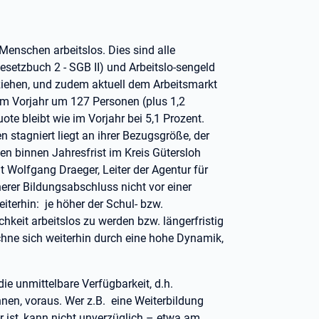
Menschen arbeitslos. Dies sind alle
setzbuch 2 - SGB II) und Arbeitslo-sengeld
ziehen, und zudem aktuell dem Arbeitsmarkt
um Vorjahr um 127 Personen (plus 1,2
ote bleibt wie im Vorjahr bei 5,1 Prozent.
 stagniert liegt an ihrer Bezugsgröße, der
en binnen Jahresfrist im Kreis Gütersloh
t Wolfgang Draeger, Leiter der Agentur für
herer Bildungsabschluss nicht vor einer
eiterhin: je höher der Schul- bzw.
chkeit arbeitslos zu werden bzw. längerfristig
chne sich weiterhin durch eine hohe Dynamik,
. die unmittelbare Verfügbarkeit, d.h.
nen, voraus. Wer z.B. eine Weiterbildung
 ist, kann nicht unverzüglich – etwa am