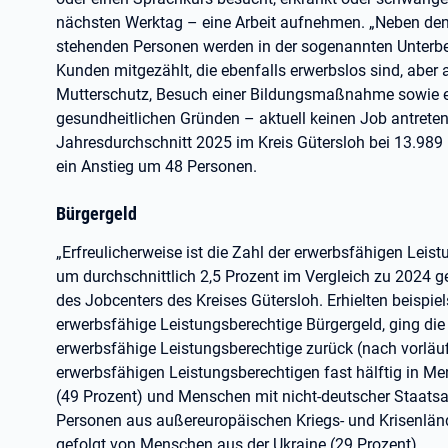
nächsten Werktag – eine Arbeit aufnehmen. „Neben den
stehenden Personen werden in der sogenannten Unterb
Kunden mitgezählt, die ebenfalls erwerbslos sind, aber
Mutterschutz, Besuch einer Bildungsmaßnahme sowie e
gesundheitlichen Gründen – aktuell keinen Job antreten k
Jahresdurchschnitt 2025 im Kreis Gütersloh bei 13.989 
ein Anstieg um 48 Personen.
Bürgergeld
„Erfreulicherweise ist die Zahl der erwerbsfähigen Lei
um durchschnittlich 2,5 Prozent im Vergleich zu 2024 ge
des Jobcenters des Kreises Gütersloh. Erhielten beisp
erwerbsfähige Leistungsberechtige Bürgergeld, ging d
erwerbsfähige Leistungsberechtige zurück (nach vorläufi
erwerbsfähigen Leistungsberechtigen fast hälftig in M
(49 Prozent) und Menschen mit nicht-deutscher Staatsan
Personen aus außereuropäischen Kriegs- und Krisenländ
gefolgt von Menschen aus der Ukraine (29 Prozent).