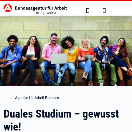
Hauptnavigation
zu den Hauptinhalten springen
Suche
Anmelden
Agentur für Arbeit Bochum
Duales Studium – gewusst
wie!