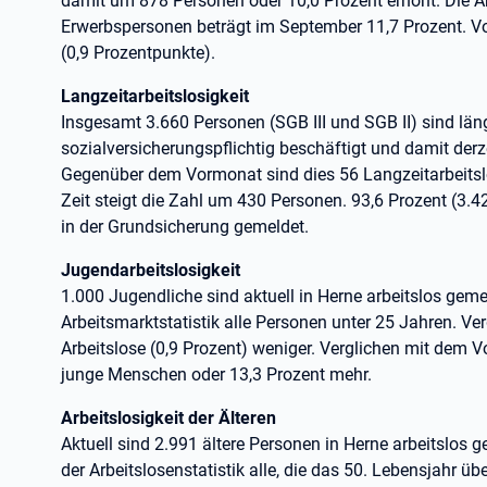
damit um 878 Personen oder 10,0 Prozent erhöht. Die Arb
Erwerbspersonen beträgt im September 11,7 Prozent. Vor
(0,9 Prozentpunkte).
Langzeitarbeitslosigkeit
Insgesamt 3.660 Personen (SGB III und SGB II) sind läng
sozialversicherungspflichtig beschäftigt und damit derze
Gegenüber dem Vormonat sind dies 56 Langzeitarbeitsl
Zeit steigt die Zahl um 430 Personen. 93,6 Prozent (3.4
in der Grundsicherung gemeldet.
Jugendarbeitslosigkeit
1.000 Jugendliche sind aktuell in Herne arbeitslos geme
Arbeitsmarktstatistik alle Personen unter 25 Jahren. V
Arbeitslose (0,9 Prozent) weniger. Verglichen mit dem V
junge Menschen oder 13,3 Prozent mehr.
Arbeitslosigkeit der Älteren
Aktuell sind 2.991 ältere Personen in Herne arbeitslos 
der Arbeitslosenstatistik alle, die das 50. Lebensjahr ü