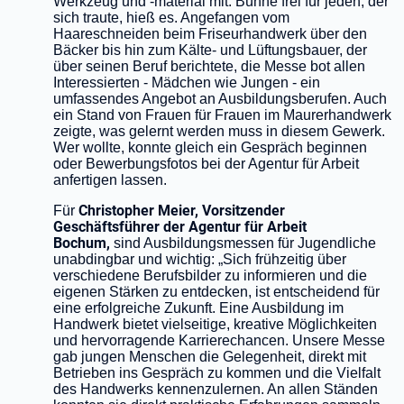
Werkzeug und -material mit. Bühne frei für jeden, der
sich traute, hieß es. Angefangen vom
Haareschneiden beim Friseurhandwerk über den
Bäcker bis hin zum Kälte- und Lüftungsbauer, der
über seinen Beruf berichtete, die Messe bot allen
Interessierten - Mädchen wie Jungen - ein
umfassendes Angebot an Ausbildungsberufen. Auch
ein Stand von Frauen für Frauen im Maurerhandwerk
zeigte, was gelernt werden muss in diesem Gewerk.
Wer wollte, konnte gleich ein Gespräch beginnen
oder Bewerbungsfotos bei der Agentur für Arbeit
anfertigen lassen.
Christopher Meier, Vorsitzender
Für
Geschäftsführer der Agentur für Arbeit
Bochum,
sind Ausbildungsmessen für Jugendliche
unabdingbar und wichtig:
„Sich frühzeitig über
verschiedene Berufsbilder zu informieren und die
eigenen Stärken zu entdecken, ist entscheidend für
eine erfolgreiche Zukunft. Eine Ausbildung im
Handwerk bietet vielseitige, kreative Möglichkeiten
und hervorragende Karrierechancen. Unsere Messe
gab jungen Menschen die Gelegenheit, direkt mit
Betrieben ins Gespräch zu kommen und die Vielfalt
des Handwerks kennenzulernen. An allen Ständen