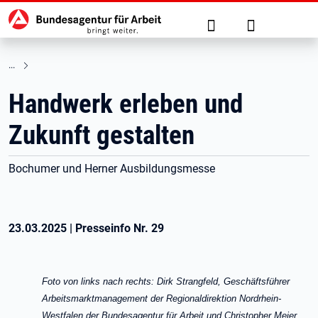
Hauptnavigation
zu den Hauptinhalten springen
Suche
Anmelden
Handwerk erleben und
Zukunft gestalten
Bochumer und Herner Ausbildungsmesse
23.03.2025
|
Presseinfo Nr.
29
Foto von links nach rechts:
Dirk Strangfeld, Geschäftsführer
Arbeitsmarktmanagement der Regionaldirektion Nordrhein-
Westfalen der Bundesagentur für Arbeit
und Christopher Meier,