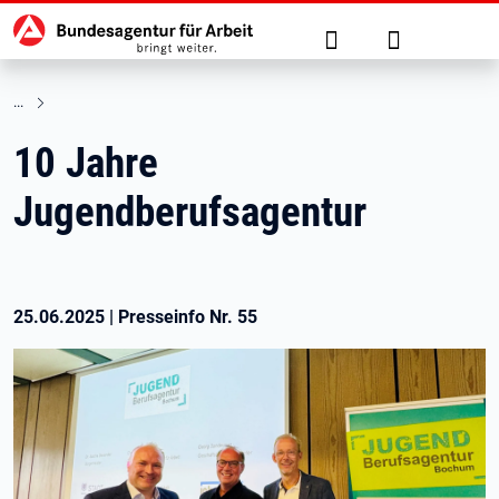
Hauptnavigation
zu den Hauptinhalten springen
Suche
Anmelden
10 Jahre
Jugendberufsagentur
25.06.2025
|
Presseinfo Nr.
55