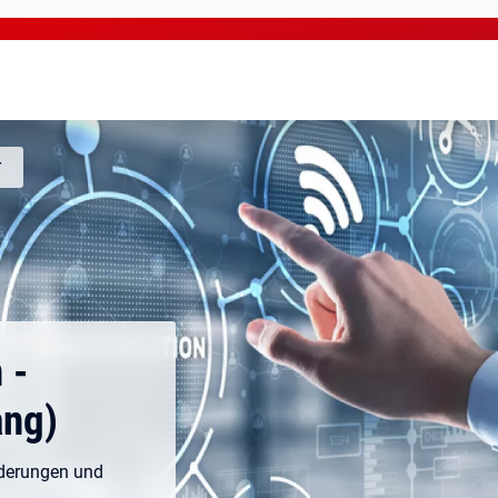
r
 -
ng)
nderungen und