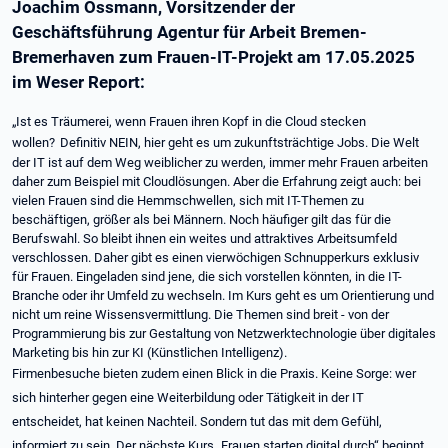
Joachim Ossmann, Vorsitzender der
Geschäftsführung Agentur für Arbeit Bremen-
Bremerhaven zum Frauen-IT-Projekt am 17.05.2025
im Weser Report:
„Ist es Träumerei, wenn Frauen ihren Kopf in die Cloud stecken
wollen?
Definitiv NEIN, hier geht es um zukunftsträchtige Jobs. Die Welt
der IT ist auf dem Weg weiblicher zu werden, immer mehr Frauen arbeiten
daher zum Beispiel mit Cloudlösungen. Aber die Erfahrung zeigt auch: bei
vielen Frauen sind die Hemmschwellen, sich mit IT-Themen zu
beschäftigen, größer als bei Männern. Noch häufiger gilt das für die
Berufswahl. So bleibt ihnen ein weites und attraktives Arbeitsumfeld
verschlossen. Daher gibt es einen vierwöchigen Schnupperkurs exklusiv
für Frauen. Eingeladen sind jene, die sich vorstellen könnten, in die IT-
Branche oder ihr Umfeld zu wechseln. Im Kurs geht es um Orientierung und
nicht um reine Wissensvermittlung. Die Themen sind breit - von der
Programmierung bis zur Gestaltung von Netzwerktechnologie über digitales
Marketing bis hin zur KI (Künstlichen Intelligenz).
Firmenbesuche bieten zudem einen Blick in die Praxis. Keine Sorge: wer
sich hinterher gegen eine Weiterbildung oder Tätigkeit in der IT
entscheidet, hat keinen Nachteil. Sondern tut das mit dem Gefühl,
informiert zu sein. Der nächste Kurs „Frauen starten digital durch“ beginnt