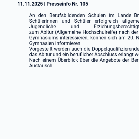
11.11.2025
|
Presseinfo Nr.
105
An
den
Berufsbildenden
Schulen
im
Lande
B
Schülerinnen und Schüler erfolgreich allgeme
Jugendliche und Erziehungsberec
zum
Abitur
(Allgemeine
Hochschulreife)
nach
der
Gymnasiums interessieren, können sich am 20. N
Gymnasien informieren.
Vorgestellt werden auch die
Doppelqualifizierend
das Abitur und ein beruflicher Abschluss erlangt 
Nach
einem
Überblick
über
die
Angebote
der
Ber
Austausch.