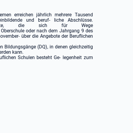
remen
erreichen
jährlich
mehrere Tausend
inbildende und beruf- liche Abschlüsse.
htigte, die sich für
Wege
Oberschule
oder
nach
dem Jahrgang 9 des
ovember- über die Angebote der Beruflichen
en Bildungsgänge (DQ), in denen gleichzeitig
werden
kann.
uflichen
Schulen
besteht
Ge- legenheit zum