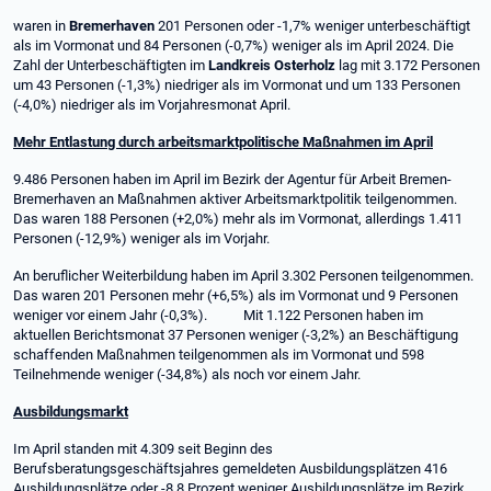
waren in
Bremerhaven
201 Personen oder -1,7% weniger unterbeschäftigt
als im Vormonat und 84 Personen (-0,7%) weniger als im April 2024. Die
Zahl der Unterbeschäftigten im
Landkreis Osterholz
lag mit 3.172 Personen
um 43 Personen (-1,3%) niedriger als im Vormonat und um 133 Personen
(-4,0%) niedriger als im Vorjahresmonat April.
Mehr Entlastung durch arbeitsmarktpolitische Maßnahmen im April
9.486 Personen haben im April im Bezirk der Agentur für Arbeit Bremen-
Bremerhaven an Maßnahmen aktiver Arbeitsmarktpolitik teilgenommen.
Das waren 188 Personen (+2,0%) mehr als im Vormonat, allerdings 1.411
Personen (-12,9%) weniger als im Vorjahr.
An beruflicher Weiterbildung haben im April 3.302 Personen teilgenommen.
Das waren 201 Personen mehr (+6,5%) als im Vormonat und 9 Personen
weniger vor einem Jahr (-0,3%). Mit 1.122 Personen haben im
aktuellen Berichtsmonat 37 Personen weniger (-3,2%) an Beschäftigung
schaffenden Maßnahmen teilgenommen als im Vormonat und 598
Teilnehmende weniger (-34,8%) als noch vor einem Jahr.
Ausbildungsmarkt
Im April standen mit 4.309 seit Beginn des
Berufsberatungsgeschäftsjahres gemeldeten Ausbildungsplätzen 416
Ausbildungsplätze oder -8,8 Prozent weniger Ausbildungsplätze im Bezirk