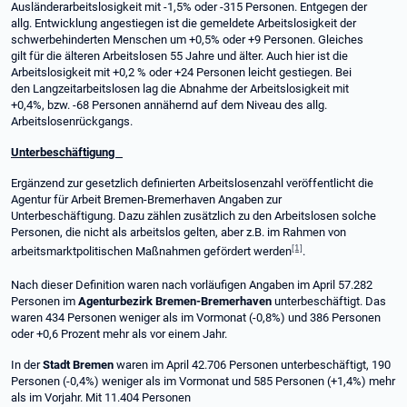
Ausländerarbeitslosigkeit mit -1,5% oder -315 Personen. Entgegen der
allg. Entwicklung angestiegen ist die gemeldete Arbeitslosigkeit der
schwerbehinderten Menschen um +0,5% oder +9 Personen. Gleiches
gilt für die älteren Arbeitslosen 55 Jahre und älter. Auch hier ist die
Arbeitslosigkeit mit +0,2 % oder +24 Personen leicht gestiegen. Bei
den Langzeitarbeitslosen lag die Abnahme der Arbeitslosigkeit mit
+0,4%, bzw. -68 Personen annähernd auf dem Niveau des allg.
Arbeitslosenrückgangs.
Unterbeschäftigung
Ergänzend zur gesetzlich definierten Arbeitslosenzahl veröffentlicht die
Agentur für Arbeit Bremen-Bremerhaven Angaben zur
Unterbeschäftigung. Dazu zählen zusätzlich zu den Arbeitslosen solche
Personen, die nicht als arbeitslos gelten, aber z.B. im Rahmen von
[1]
arbeitsmarktpolitischen Maßnahmen gefördert werden
.
Nach dieser Definition waren nach vorläufigen Angaben im April 57.282
Personen im
Agenturbezirk Bremen-Bremerhaven
unterbeschäftigt. Das
waren 434 Personen weniger als im Vormonat (-0,8%) und 386 Personen
oder +0,6 Prozent mehr als vor einem Jahr.
In der
Stadt Bremen
waren im April 42.706 Personen unterbeschäftigt, 190
Personen (-0,4%) weniger als im Vormonat und 585 Personen (+1,4%) mehr
als im Vorjahr. Mit 11.404 Personen