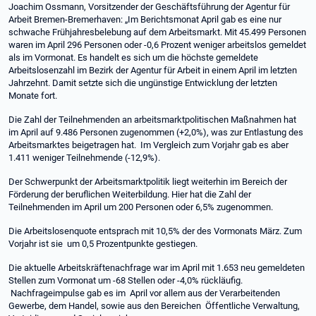
Joachim Ossmann, Vorsitzender der Geschäftsführung der Agentur für
Arbeit Bremen-Bremerhaven: „Im Berichtsmonat April gab es eine nur
schwache Frühjahresbelebung auf dem Arbeitsmarkt. Mit 45.499 Personen
waren im April 296 Personen oder -0,6 Prozent weniger arbeitslos gemeldet
als im Vormonat. Es handelt es sich um die höchste gemeldete
Arbeitslosenzahl im Bezirk der Agentur für Arbeit in einem April im letzten
Jahrzehnt. Damit setzte sich die ungünstige Entwicklung der letzten
Monate fort.
Die Zahl der Teilnehmenden an arbeitsmarktpolitischen Maßnahmen hat
im April auf 9.486 Personen zugenommen (+2,0%), was zur Entlastung des
Arbeitsmarktes beigetragen hat. Im Vergleich zum Vorjahr gab es aber
1.411 weniger Teilnehmende (-12,9%).
Der Schwerpunkt der Arbeitsmarktpolitik liegt weiterhin im Bereich der
Förderung der beruflichen Weiterbildung. Hier hat die Zahl der
Teilnehmenden im April um 200 Personen oder 6,5% zugenommen.
Die Arbeitslosenquote entsprach mit 10,5% der des Vormonats März. Zum
Vorjahr ist sie um 0,5 Prozentpunkte gestiegen.
Die aktuelle Arbeitskräftenachfrage war im April mit 1.653 neu gemeldeten
Stellen zum Vormonat um -68 Stellen oder -4,0% rückläufig.
Nachfrageimpulse gab es im April vor allem aus der Verarbeitenden
Gewerbe, dem Handel, sowie aus den Bereichen Öffentliche Verwaltung,