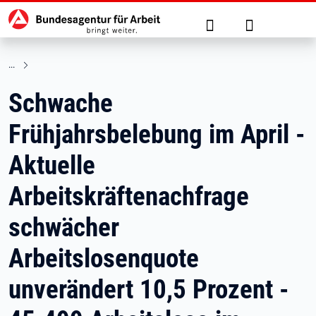
Hauptnavigation
zu den Hauptinhalten springen
Suche
Anmelden
Schwache
Frühjahrsbelebung im April -
Aktuelle
Arbeitskräftenachfrage
schwächer
Arbeitslosenquote
unverändert 10,5 Prozent -