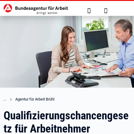
Hauptnavigation
zu den Hauptinhalten springen
Suche
Anmelden
Agentur für Arbeit Brühl
Qualifizierungschancengese
tz für Arbeitnehmer