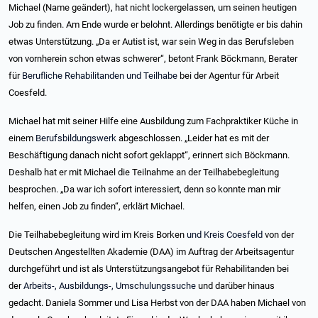
Michael (Name geändert), hat nicht lockergelassen, um seinen heutigen
Job zu finden. Am Ende wurde er belohnt. Allerdings benötigte er bis dahin
etwas Unterstützung. „Da er Autist ist, war sein Weg in das Berufsleben
von vornherein schon etwas schwerer“, betont Frank Böckmann, Berater
für
Berufliche Rehabilitanden und Teilhabe
bei der Agentur für Arbeit
Coesfeld.
Michael hat mit seiner Hilfe eine Ausbildung zum Fachpraktiker Küche in
einem
Berufsbildungswerk
abgeschlossen. „Leider hat es mit der
Beschäftigung danach nicht sofort geklappt“, erinnert sich Böckmann.
Deshalb hat er mit Michael die Teilnahme an der Teilhabebegleitung
besprochen. „Da war ich sofort interessiert, denn so konnte man mir
helfen, einen Job zu finden“, erklärt Michael.
Die Teilhabebegleitung wird im Kreis Borken
und Kreis Coesfeld
von der
Deutschen Angestellten Akademie (DAA) im Auftrag der Arbeitsagentur
durchgeführt und ist als Unterstützungsangebot für Rehabilitanden bei
der
Arbeits-, Ausbildungs-, Umschulungssuche
und darüber hinaus
gedacht. Daniela Sommer und Lisa Herbst von der DAA haben Michael von