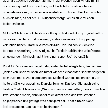
da an als Coaches begleitet. „Einmal in der Woche haben wir uns mit ihm
zusammengesetzt und geschaut, welche Schritte er als nächstes
unternehmen kann, um eine neue Anstellung zu finden. Hier kam von ihm
auch die Idee, es bei der DJH Jugendherberge Reken zu versuchen“,
berichten beide.
Melanie Zils ist dort die Herbergsleitung und erinnert sich gut: „Michael hat
mit seinem Willen sofort überzeugt, sodass wir einen Schnuppertag
vereinbart haben.“ Daraus wurden ein Mini-Job und schließlich eine
befristete Anstellung. „Die wird jetzt hoffentlich bald in eine unbefristete
umgewandelt. Michael macht hier einen super Job“, betont Zils.
Rund 15 Personen sind regelmäßig in der Teilhabebegleitung bei der DAA.
„Vielen von ihnen müssen wir immer wieder die nächsten Schritte vorgeben
oder auch mal etwas anstupsen
.
B
ei Michael war das selten der Fall, er
hatte ein Ziel vor Augen“, so Daniela Sommer. Das bestätigt auch seine
heutige Chefin Melanie Zils: „Wenn wir besprochen hatten, dass ich mich in
zwei Wochen melde, dann hat er mich direkt nach den zwei Wochen
angesprochen und gefragt, was denn jetzt sei. Er hat einfach nicht
lockergelassen. Das hat mich beeindruckt.“