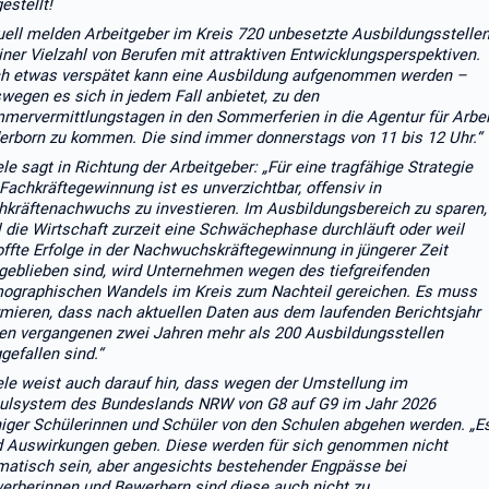
estellt!
uell melden Arbeitgeber im Kreis 720 unbesetzte Ausbildungsstelle
einer Vielzahl von Berufen mit attraktiven Entwicklungsperspektiven.
h etwas verspätet kann eine Ausbildung aufgenommen werden –
wegen es sich in jedem Fall anbietet, zu den
mervermittlungstagen in den Sommerferien in die Agentur für Arbei
erborn zu kommen. Die sind immer donnerstags von 11 bis 12 Uhr.“
ele sagt in Richtung der Arbeitgeber: „Für eine tragfähige Strategie
 Fachkräftegewinnung ist es unverzichtbar, offensiv in
hkräftenachwuchs zu investieren. Im Ausbildungsbereich zu sparen,
l die Wirtschaft zurzeit eine Schwächephase durchläuft
oder weil
offte Erfolge in der Nachwuchskräftegewinnung in jüngerer Zeit
geblieben sind, wird Unternehmen wegen des tiefgreifenden
ographischen Wandels im Kreis zum Nachteil gereichen. Es muss
rmieren, dass nach aktuellen Daten aus dem laufenden Berichtsjahr
den vergangenen zwei Jahren mehr als 200 Ausbildungsstellen
gefallen sind.“
ele weist auch darauf hin, dass wegen der Umstellung im
ulsystem des Bundeslands NRW von G8 auf G9 im Jahr 2026
iger Schülerinnen und Schüler von den Schulen abgehen werden. „E
d Auswirkungen geben. Diese werden für sich genommen nicht
matisch sein, aber angesichts bestehender Engpässe bei
erberinnen und Bewerbern sind diese auch nicht zu