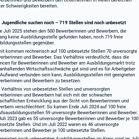
erberinnen und Bewerbern den Unternehmen in vielen Bereichen
ter Schwierigkeiten bereiten.
 Jugendliche suchen noch – 719 Stellen sind noch unbesetzt
e Juli 2025 stehen den 500 Bewerberinnen und Bewerbern, die
lang keine Ausbildungsstelle gefunden haben, noch 719 freie
bildungsstellen gegenüber.
it kommen rechnerisch auf 100 unbesetzte Stellen 70 unversorgte
erberinnen und Bewerber. Das Verhältnis verdeutlicht, dass die
ncen für Bewerberinnen und Bewerber am Ausbildungsmarkt trotz
 anhaltenden Wirtschaftsschwäche gut sind und es für Arbeitgeber
 Aufwand verbunden sein kann, Ausbildungsstellen mit geeigneten
erberinnen und Bewerbern zu besetzen.
 Verhältnis von unbesetzten Stellen und unversorgten
erberinnen und Bewerbern hat sich mit der schwachen
tschaftlichen Entwicklung aus der Sicht von Bewerberinnen und
erbern verschlechtert: So kamen Ende Juli 2024 auf 100 freie
ufsausbildungsstellen 59 unversorgte Bewerberinnen und Bewerber.
Juli 2023 gab es 55 unversorgte Bewerberinnen und Bewerber je 100
esetzte Stellen. Und im Juli 2022 waren es 46 unversorgte
erberinnen und Bewerber je 100 unbesetzte Stellen.
 meisten noch unbesetzten Ausbildungsstellen im Kreis sind im Juli