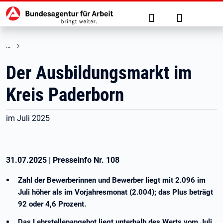
Hauptnavigation
zu den Hauptinhalten springen
Suche
Anmelden
Der Ausbildungsmarkt im
Kreis Paderborn
im Juli 2025
31.07.2025
|
Presseinfo Nr.
108
Zahl der Bewerberinnen und Bewerber liegt mit 2.096 im
Juli höher als im Vorjahresmonat (2.004); das Plus beträgt
92 oder 4,6 Prozent.
Das Lehrstellenangebot liegt unterhalb des Werts vom Juli