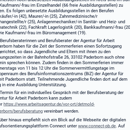
 Kaufmann/-frau im Einzelhandel (66 freie Ausbildungsstellen) zu
den. Es folgen unbesetzte Ausbildungsstellen in den Berufen
käufer/-in (42), Maurer/-in (25), Zahnmedizinische/r
hangestellte/r (25), Anlagenmechaniker/-in Sanitär- und Heiz- und
matechnik (22), Fachkraft Lagerlogistik (20), Bankkaufmann/-frau (20
ie Kaufmann/-frau im Büromanagement (19).
 Berufsberaterinnen und Berufsberater der Agentur für Arbeit
erborn haben für die Zeit der Sommerferien einen Sofortzugang
gerichtet, so dass Jugendliche und Eltern mit ihnen zu den
nungszeiten in der Bahnhofstraße 26, 33102 Paderborn auch ohne
min sprechen können. Zudem finden in den Sommerferien immer
nerstags von 11 bis 12 Uhr die Sommervermittlungstage im
ppenraum des Berufsinformationszentrums (BiZ) der Agentur für
eit Paderborn statt. Teilnehmende Jugendliche finden dort auf dem
 in eine Ausbildung Unterstützung.
 Termin für ein individuelles Gespräch mit der Berufsberatung der
ntur für Arbeit Paderborn kann zudem
er
https://www.arbeitsagentur.de/vor-ort/detmold-
erborn/berufsberatung
vereinbart werden.
über hinaus empfiehlt sich ein Blick auf die Webseite der digitalen
ufsorientierungsplattform Connect unter
www.connect-pb.de
. Auf