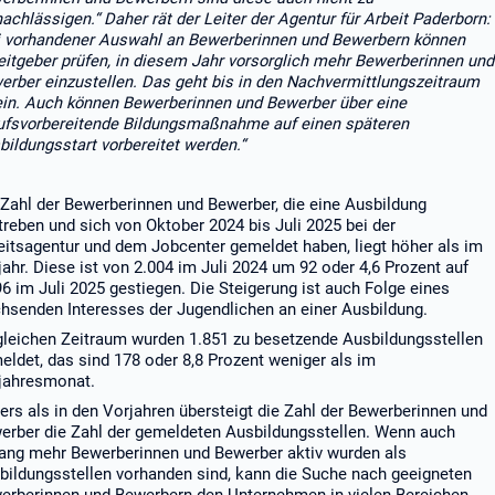
nachlässigen.“ Daher rät der Leiter der Agentur für Arbeit Paderborn:
i vorhandener Auswahl an Bewerberinnen und Bewerbern können
eitgeber prüfen, in diesem Jahr vorsorglich mehr Bewerberinnen und
erber einzustellen. Das geht bis in den Nachvermittlungszeitraum
ein. Auch können Bewerberinnen und Bewerber über eine
ufsvorbereitende Bildungsmaßnahme auf einen späteren
bildungsstart vorbereitet werden.“
 Zahl der Bewerberinnen und Bewerber, die eine Ausbildung
treben und sich von Oktober 2024 bis Juli 2025 bei der
eitsagentur und dem Jobcenter gemeldet haben, liegt höher als im
jahr. Diese ist von 2.004 im Juli 2024 um 92 oder 4,6 Prozent auf
96 im Juli 2025 gestiegen. Die Steigerung ist auch Folge eines
hsenden Interesses der Jugendlichen an einer Ausbildung.
gleichen Zeitraum wurden 1.851 zu besetzende Ausbildungsstellen
eldet, das sind 178 oder 8,8 Prozent weniger als im
jahresmonat.
ers als in den Vorjahren übersteigt die Zahl der Bewerberinnen und
erber die Zahl der gemeldeten Ausbildungsstellen. Wenn auch
lang mehr Bewerberinnen und Bewerber aktiv wurden als
bildungsstellen vorhanden sind, kann die Suche nach geeigneten