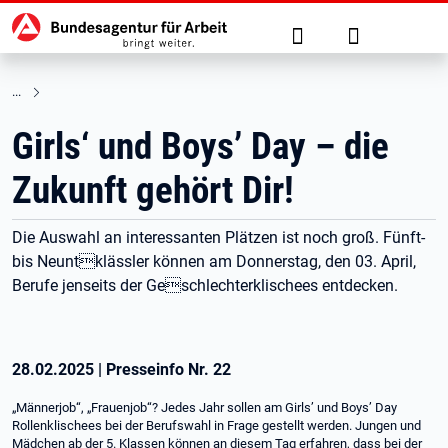
Hauptnavigation
zu den Hauptinhalten springen
Suche
Anmelden
Girls‘ und Boys’ Day – die
Zukunft gehört Dir!
Die Auswahl an interessanten Plätzen ist noch groß. Fünft-
bis Neuntklässler können am Donnerstag, den 03. April,
Berufe jenseits der Geschlechterklischees entdecken.
28.02.2025
|
Presseinfo Nr.
22
„Männerjob“, „Frauenjob“? Jedes Jahr sollen am Girls’ und Boys’ Day
Rollenklischees bei der Berufswahl in Frage gestellt werden. Jungen und
Mädchen ab der 5. Klassen können an diesem Tag erfahren, dass bei der