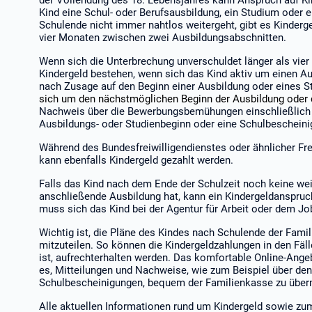
der Vollendung des 18. Lebensjahres kann Anspruch auf Ki
Kind eine Schul- oder Berufsausbildung, ein Studium oder 
Schulende nicht immer nahtlos weitergeht, gibt es Kinderg
vier Monaten zwischen zwei Ausbildungsabschnitten.
Wenn sich die Unterbrechung unverschuldet länger als vier
Kindergeld bestehen, wenn sich das Kind aktiv um einen A
nach Zusage auf den Beginn einer Ausbildung oder eines 
sich um den nächstmöglichen Beginn der Ausbildung oder
Nachweis über die Bewerbungsbemühungen einschließlich
Ausbildungs- oder Studienbeginn oder eine Schulbescheini
Während des Bundesfreiwilligendienstes oder ähnlicher Fre
kann ebenfalls Kindergeld gezahlt werden.
Falls das Kind nach dem Ende der Schulzeit noch keine wei
anschließende Ausbildung hat, kann ein Kindergeldanspruc
muss sich das Kind bei der Agentur für Arbeit oder dem J
Wichtig ist, die Pläne des Kindes nach Schulende der Fami
mitzuteilen. So können die Kindergeldzahlungen in den Fäl
ist, aufrechterhalten werden. Das komfortable Online-Ange
es, Mitteilungen und Nachweise, wie zum Beispiel über de
Schulbescheinigungen, bequem der Familienkasse zu überm
Alle aktuellen Informationen rund um Kindergeld sowie zum