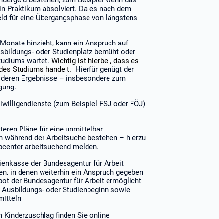
ndergeld bestehen, zum Beispiel wenn das
ein Praktikum absolviert. Da es nach dem
eld für eine Übergangsphase von längstens
 Monate hinzieht, kann ein Anspruch auf
usbildungs- oder Studienplatz bemüht oder
Studiums wartet.
Wichtig ist hierbei, dass es
 des Studiums handelt.
Hierfür genügt der
 deren Ergebnisse
– insbesondere zum
gung.
iwilligendienste (zum Beispiel FSJ oder FÖJ)
teren Pläne für eine unmittelbar
h während der Arbeitsuche bestehen – hierzu
obcenter arbeitsuchend melden.
lienkasse der Bundesagentur für Arbeit
len, in denen weiterhin ein Anspruch gegeben
bot der Bundesagentur für Arbeit ermöglicht
n Ausbildungs- oder Studienbeginn sowie
itteln.
 Kinderzuschlag finden Sie online