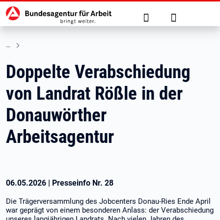
Hauptnavigation
zu den Hauptinhalten springen
Suche
Anmelden
Doppelte Verabschiedung
von Landrat Rößle in der
Donauwörther
Arbeitsagentur
06.05.2026
|
Presseinfo Nr.
28
Die Trägerversammlung des Jobcenters Donau-Ries Ende April
war geprägt von einem besonderen Anlass: der Verabschiedung
unseres langjährigen Landrats. Nach vielen Jahren des