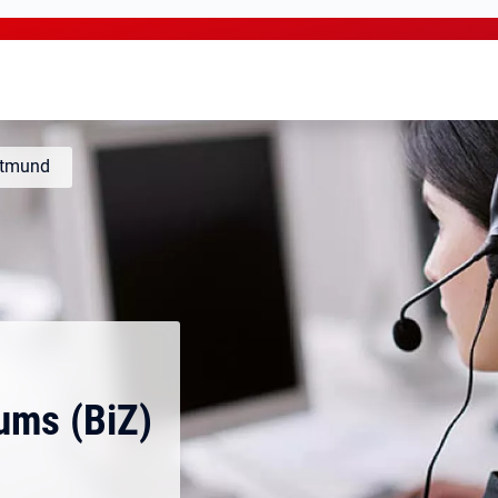
rtmund
ums (BiZ)