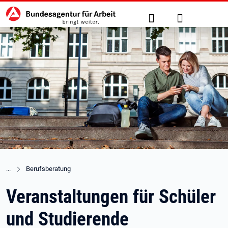
Hauptnavigation
zu den Hauptinhalten springen
Suche
Anmelden
Berufsberatung
Veranstaltungen für Schüler
und Studierende