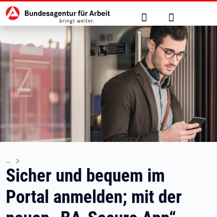
Hauptnavigation
zu den Hauptinhalten springen
Suche
Anmelden
Sicher und bequem im
Portal anmelden; mit der