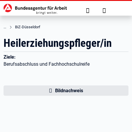
Hauptnavigation
zu den Hauptinhalten springen
Suche
Anmelden
BiZ-Düsseldorf
Heilerziehungspfleger/in
Ziele:
Berufsabschluss und Fachhochschulreife
Bildnachweis