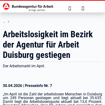
Hauptnavigation
zu den Hauptinhalten springen
Suche
Anmelden
Arbeitslosigkeit im Bezirk
der Agentur für Arbeit
Duisburg gestiegen
Der Arbeitsmarkt im April.
30.04.2026
|
Presseinfo Nr.
7
„Im April ist die Zahl der arbeitslosen Menschen in Duisburg
um 249 Personen gestiegen und liegt aktuell bei 35.635.
Damit liegt die Arbeitslosenquote aktuell bei 13,4 Prozent.