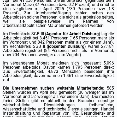
April bei 41.250 Personen. Sie erhöhte sich gegenüber dem
Vormonat März (87 Personen bzw. 0,2 Prozent) und erhöhte
sich verglichen mit April 2025 (730 Personen bzw. 1,8
Prozent). Zur Unterbeschäftigung zählen neben den
Arbeitslosen solche Personen, die nicht als arbeitslos gelten,
weil sie beispielsweise im Rahmen von
arbeitsmarktpolitischen Maßnahmen gefördert werden.
Im Rechtskreis SGB III (
Agentur für Arbeit Duisburg
) lag die
Arbeitslosigkeit bei 8.451 Personen (165 Personen mehr als
im Vormonat und 842 Personen mehr als vor einem Jahr).
Im Rechtskreis SGB II (
jobcenter Duisburg
) waren 27.184
Arbeitslose registriert (84 Personen mehr als im Vormonat,
aber 704 Personen weniger als im Vorjahr).
Im vergangenen Monat meldeten sich insgesamt 5.096
Personen arbeitslos. Davon kamen 1.795 Personen direkt
aus Erwerbstätigkeit. 4.873 Menschen beendeten ihre
Arbeitslosigkeit, davon nahmen 1.461 eine Erwerbstätigkeit
auf.
Die Unternehmen suchen weiterhin Mitarbeitende
: 585
Stellen wurden im April neu gemeldet (30 weniger als im
Vormonat und 52 weniger als vor einem Jahr). Die meisten
freien Stellen gibt es aktuell in den Branchen sonstige
wirtschaftliche Dienstleistungen, freiberufliche,
wissenschaftliche und technische Dienstleistungen, Handel
Instandhaltung und Reparatur von Kfz, Gesundheits- und