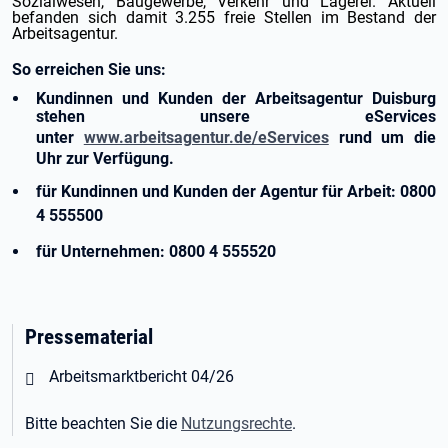
Sozialwesen, Baugewerbe, Verkehr und Lagerei. Aktuell
befanden sich damit 3.255 freie Stellen im Bestand der
Arbeitsagentur.
So erreichen Sie uns:
Kundinnen und Kunden der Arbeitsagentur Duisburg
stehen unsere eServices
unter
www.arbeitsagentur.de/eServices
rund um die
Uhr zur Verfügung.
für Kundinnen und Kunden der Agentur für Arbeit: 0800
4 555500
für Unternehmen: 0800 4 555520
Pressematerial
Öffnet in neuem Tab
Arbeitsmarktbericht 04/26
Bitte beachten Sie die
Nutzungsrechte
.