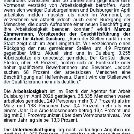
Besonders Menschen über 50 Jahren sind gegenüber dem
Vormonat verstärkt von Arbeitslosigkeit betroffen. Auch
wenn sich weniger Duisburgerinnen und Duisburger im April
arbeitslos melden mussten als noch im Vormonat, so
verzeichnen wir aktuell jedoch auch einen Rückgang der
Menschen, die durch Aufnahme einer neuen Beschäftigung
ihre Arbeitslosigkeit beenden konnten,“ erklärt
Marcus
Zimmermann, Vorsitzender der Geschäftsführung der
Agentur für Arbeit Duisburg
. „Auch der Stellenmarkt in der
Stadt zeigt sich im April eingetrübt. Wir verzeichnen einen
Rückgang der neu gemeldeten Stellen um 4,9 Prozent
gegenüber März. Aktuell sind uns in Duisburg 3.255
Arbeitsplätze als unbesetzt gemeldet. Der Großteil diese
Stellen, über 78 Prozent, richten sich an Fachkräfte oder
höher qualifizierte Bewerberinnen und Bewerber. Jedoch
suchen 68 Prozent der arbeitslosen Menschen eine
Beschäftigung auf Helferniveau. Damit wird der Stellenwert
der Qualifizierung mehr als deutlich.“
Die
Arbeitslosigkeit
ist im Bezirk der Agentur für Arbeit
Duisburg im April 2026 gestiegen. 35.635 Menschen waren
arbeitslos gemeldet, 249 Personen mehr (0,7 Prozent) als im
März und 138 Personen bzw. 0,4 Prozent mehr als vor
einem Jahr. Die Arbeitslosenquote betrug 13,4 Prozent und
lag mit 0,1 Prozentpunkten über dem Vormonatsniveau. Vor
einem Jahr lag sie bei 13,3 Prozent.
Die
Unterbeschäftigung
lag nach vorläufigen Angaben im