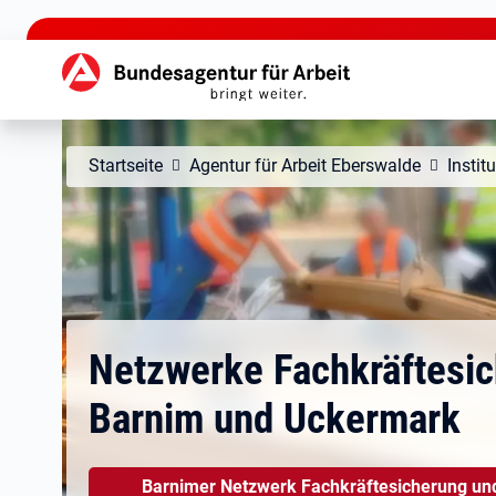
zu den Hauptinhalten springen
Hauptnavigation
Startseite
Agentur für Arbeit Eberswalde
Instit
Netzwerke Fachkräftesi
Barnim und Uckermark
Öffnet in neuem Tab
Barnimer Netzwerk Fachkräftesicherung un