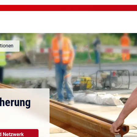
utionen
cherung
d Netzwerk