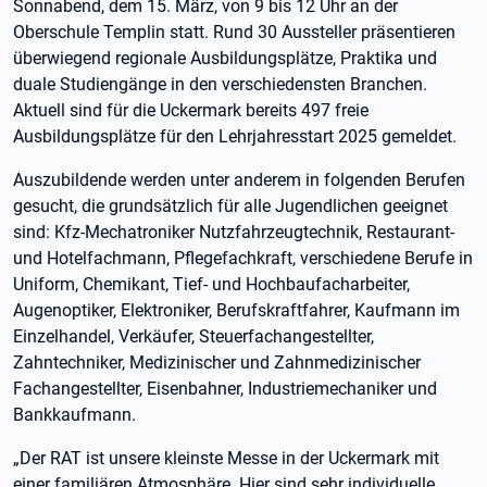
Sonnabend, dem 15. März, von 9 bis 12 Uhr an der
Oberschule Templin statt. Rund 30 Aussteller präsentieren
überwiegend regionale Ausbildungsplätze, Praktika und
duale Studiengänge in den verschiedensten Branchen.
Aktuell sind für die Uckermark bereits 497 freie
Ausbildungsplätze für den Lehrjahresstart 2025 gemeldet.
Auszubildende werden unter anderem in folgenden Berufen
gesucht, die grundsätzlich für alle Jugendlichen geeignet
sind: Kfz-Mechatroniker Nutzfahrzeugtechnik, Restaurant-
und Hotelfachmann, Pflegefachkraft, verschiedene Berufe in
Uniform, Chemikant, Tief- und Hochbaufacharbeiter,
Augenoptiker, Elektroniker, Berufskraftfahrer, Kaufmann im
Einzelhandel, Verkäufer, Steuerfachangestellter,
Zahntechniker, Medizinischer und Zahnmedizinischer
Fachangestellter, Eisenbahner, Industriemechaniker und
Bankkaufmann.
„Der RAT ist unsere kleinste Messe in der Uckermark mit
einer familiären Atmosphäre. Hier sind sehr individuelle