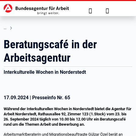
Hauptnavigation
zu den Hauptinhalten springen
Suche
Anmelden
Beratungscafé in der
Arbeitsagentur
Interkulturelle Wochen in Norderstedt
17.09.2024
|
Presseinfo Nr.
65
Während der Interkulturellen Wochen in Norderstedt bietet die Agentur für
Arbeit Norderstedt, Rathausallee 92, Zimmer 123 (1.Stock) vom
23. bis
26. September 2024 täglich von 10.00 bis 12.00 Uhr ein Beratungscafé
rund um die Themen Arbeit und Bewerbung an.
Arbeitsmarktberaterin und Migrationsbeauftragte Gülzar Özel berät an