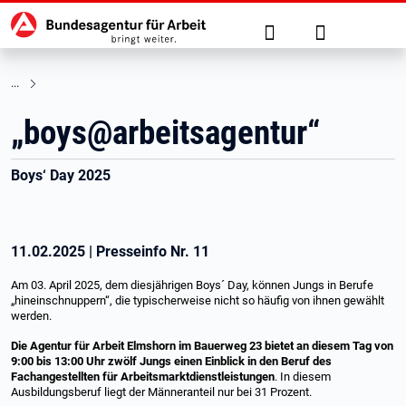
Hauptnavigation
zu den Hauptinhalten springen
Suche
Anmelden
„boys@arbeitsagentur“
Boys‘ Day 2025
11.02.2025
|
Presseinfo Nr.
11
Am 03. April 2025, dem diesjährigen Boys´ Day, können Jungs in Berufe
„hineinschnuppern“, die typischerweise nicht so häufig von ihnen gewählt
werden.
Die Agentur für Arbeit Elmshorn im Bauerweg 23 bietet an diesem Tag von
9:00 bis 13:00 Uhr zwölf Jungs einen Einblick in den Beruf des
Fachangestellten für Arbeitsmarktdienstleistungen
. In diesem
Ausbildungsberuf liegt der Männeranteil nur bei 31 Prozent.