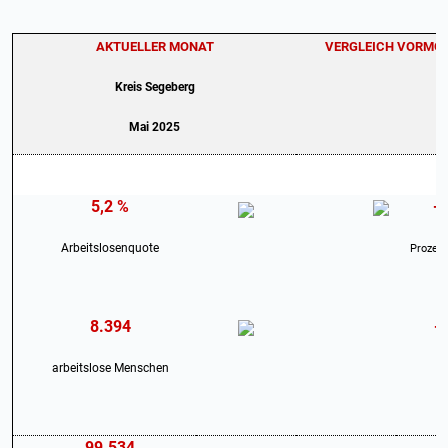
AKTUELLER MONAT
VERGLEICH VORMO
Kreis Segeberg
Mai 2025
5,2 %
-0
Arbeitslosenquote
Prozen
8.394
-
arbeitslose Menschen
99.534