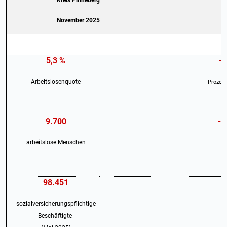
Kreis Pinneberg
November 2025
5,3 %
-0
Arbeitslosenquote
Prozen
9.700
-1
arbeitslose Menschen
98.451
sozialversicherungspflichtige
Beschäftigte