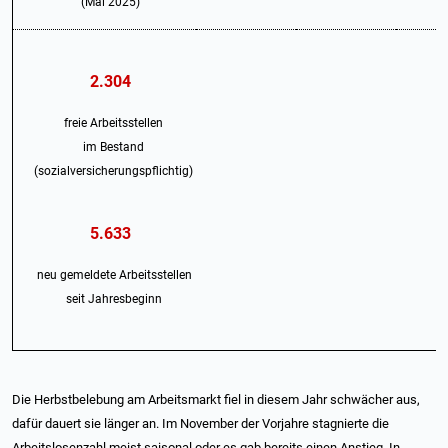
(Mai 2025)
2.304
+
freie Arbeitsstellen
im Bestand
(sozialversicherungspflichtig)
5.633
neu gemeldete Arbeitsstellen
seit Jahresbeginn
Die Herbstbelebung am Arbeitsmarkt fiel in diesem Jahr schwächer aus,
dafür dauert sie länger an. Im November der Vorjahre stagnierte die
Arbeitslosenzahl meist saisonal oder es gab bereits einen Anstieg. In