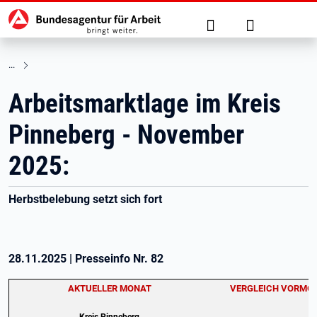
Hauptnavigation
zu den Hauptinhalten springen
Suche
Anmelden
Arbeitsmarktlage im Kreis
Pinneberg - November
2025:
Herbstbelebung setzt sich fort
28.11.2025
|
Presseinfo Nr.
82
AKTUELLER MONAT
VERGLEICH VORMO