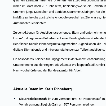
gleichen Zeitraum haben die Unternehmen 1.193 Ausbildungsstelle
waren im März noch 767 unbesetzt, beziehungsweise die Bewerbun
Um mehr junge Menschen und Betriebe zusammenzubringen, hat die 
im März zahlreiche zusätzliche Angebote geschaffen. Ziel war es, ni
Austausch zu erleichtern.
Zu den Aktionen für Ausbildungssuchende, Eltern und Unternehmen ge
Future“ mit regionalen Betrieben auf einer Bowlingbahn in Norderste
Beruflichen Schule Pinneberg mit ausgewählten Jugendlichen, die Te
digitale Elternabende und Infoveranstaltungen zur Teilzeitausbildung.
Ein besonderes Zeichen für Engagement in der Nachwuchsförderung s
Unternehmens aus der Region: Die Altonaer Wellpappenfabrik GmbH & C
Nachwuchsförderung der Bundesagentur für Arbeit.
Aktuelle Daten im Kreis Pinneberg
Die
Arbeitslosenzah
l ist zum Vormonat um 152 Personen auf 10
Vorjahresmonat liegt die Zahl um 567 Personen niedriger.