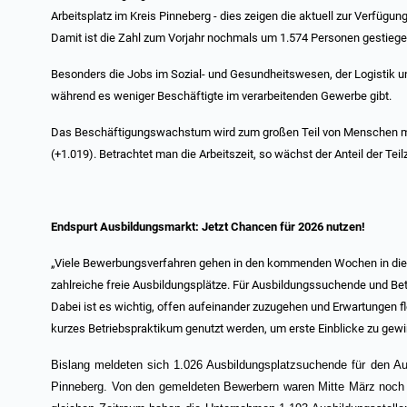
Arbeitsplatz im Kreis Pinneberg - dies zeigen die aktuell zur Verfüg
Damit ist die Zahl zum Vorjahr nochmals um 1.574 Personen gestiege
Besonders die Jobs im Sozial- und Gesundheitswesen, der Logistik u
während es weniger Beschäftigte im verarbeitenden Gewerbe gibt.
Das Beschäftigungswachstum wird zum großen Teil von Menschen mi
(+1.019). Betrachtet man die Arbeitszeit, so wächst der Anteil der Tei
Endspurt Ausbildungsmarkt: Jetzt Chancen für 2026 nutzen!
„Viele Bewerbungsverfahren gehen in den kommenden Wochen in die e
zahlreiche freie Ausbildungsplätze. Für Ausbildungssuchende und Betri
Dabei ist es wichtig, offen aufeinander zuzugehen und Erwartungen fl
kurzes Betriebspraktikum genutzt werden, um erste Einblicke zu gew
Bislang meldeten sich 1.026 Ausbildungsplatzsuchende für den Au
Pinneberg. Von den gemeldeten Bewerbern waren Mitte März noch 