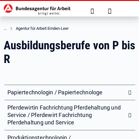
Hauptnavigation
zu den Hauptinhalten springen
Suche
Anmelden
Agentur für Arbeit Emden-Leer
Ausbildungsberufe von P bis
R
Papiertechnologin / Papiertechnologe
Pferdewirtin Fachrichtung Pferdehaltung und
Service / Pferdewirt Fachrichtung
Pferdehaltung und Service
Produktionstechnologin /