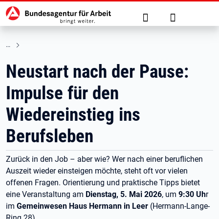
Hauptnavigation
zu den Hauptinhalten springen
Suche
Anmelden
Neustart nach der Pause:
Impulse für den
Wiedereinstieg ins
Berufsleben
Zurück in den Job – aber wie? Wer nach einer beruflichen
Auszeit wieder einsteigen möchte, steht oft vor vielen
offenen Fragen. Orientierung und praktische Tipps bietet
eine Veranstaltung am
Dienstag, 5. Mai 2026
, um
9:30 Uh
r
im
Gemeinwesen Haus Hermann in Leer
(Hermann-Lange-
Ring 28).