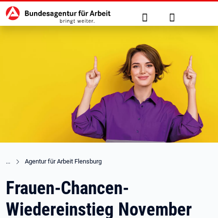
Hauptnavigation
zu den Hauptinhalten springen
Suche
Anmelden
Agentur für Arbeit Flensburg
Frauen-Chancen-
Wiedereinstieg November