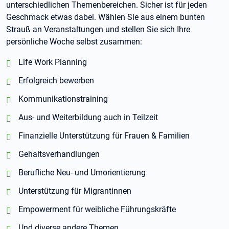
unterschiedlichen Themenbereichen. Sicher ist für jeden
Geschmack etwas dabei. Wählen Sie aus einem bunten
Strauß an Veranstaltungen und stellen Sie sich Ihre
persönliche Woche selbst zusammen:
positiv:
Life Work Planning
positiv:
Erfolgreich bewerben
positiv:
Kommunikationstraining
positiv:
Aus- und Weiterbildung auch in Teilzeit
positiv:
Finanzielle Unterstützung für Frauen & Familien
positiv:
Gehaltsverhandlungen
positiv:
Berufliche Neu- und Umorientierung
positiv:
Unterstützung für Migrantinnen
positiv:
Empowerment für weibliche Führungskräfte
positiv:
Und diverse andere Themen