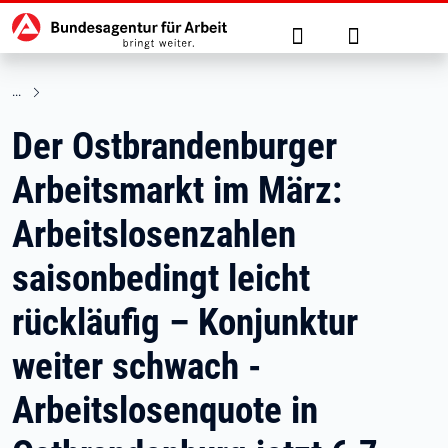
Hauptnavigation
zu den Hauptinhalten springen
Suche
Anmelden
Der Ostbrandenburger
Arbeitsmarkt im März:
Arbeitslosenzahlen
saisonbedingt leicht
rückläufig – Konjunktur
weiter schwach -
Arbeitslosenquote in