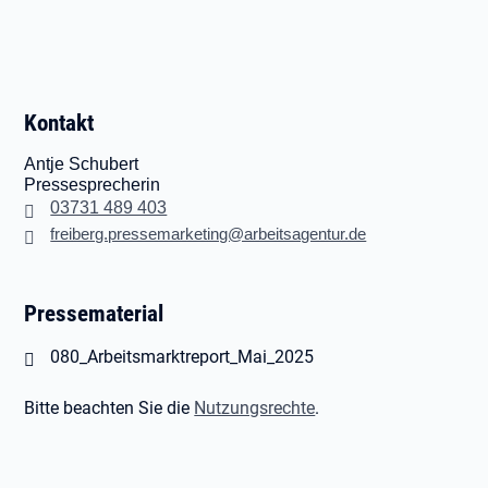
Kontakt
Antje Schubert
Pressesprecherin
03731 489 403
freiberg.pressemarketing@arbeitsagentur.de
Pressematerial
Öffnet in neuem Tab
080_Arbeitsmarktreport_Mai_2025
Bitte beachten Sie die
Nutzungsrechte
.