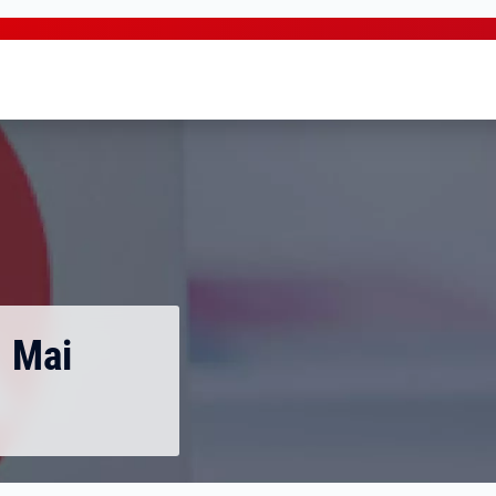
g Mai