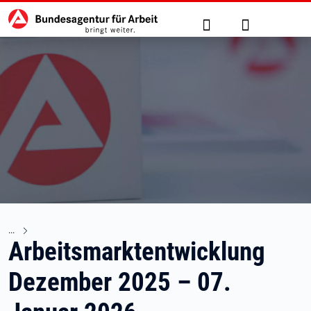
Hauptnavigation
zu den Hauptinhalten springen
Suche
Anmelden
Arbeitsmarktentwicklung
Dezember 2025 – 07.