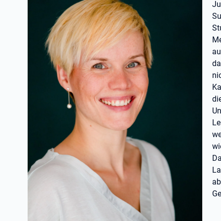
Ju
Su
St
Me
au
da
ni
Ka
di
Un
Le
we
wi
Da
La
ab
Ge