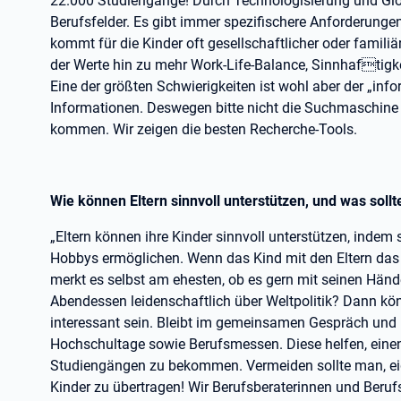
22.000 Studiengänge! Durch Technologisierung und Glo
Berufsfelder. Es gibt immer spezifischere Anforderunge
kommt für die Kinder oft gesellschaftlicher oder familiä
der Werte hin zu mehr Work-Life-Balance, Sinnhaftigkei
Eine der größten Schwierigkeiten ist wohl aber der „info
Informationen. Deswegen bitte nicht die Suchmaschine 
kommen. Wir zeigen die besten Recherche-Tools.
Wie können Eltern sinnvoll unterstützen, und was sol
„Eltern können ihre Kinder sinnvoll unterstützen, indem 
Hobbys ermöglichen. Wenn das Kind mit den Eltern das A
merkt es selbst am ehesten, ob es gern mit seinen Hände
Abendessen leidenschaftlich über Weltpolitik? Dann könn
interessant sein. Bleibt im gemeinsamen Gespräch und
Hochschultage sowie Berufsmessen. Diese helfen, eine
Studiengängen zu bekommen. Vermeiden sollte man, ei
Kinder zu übertragen! Wir Berufsberaterinnen und Beru