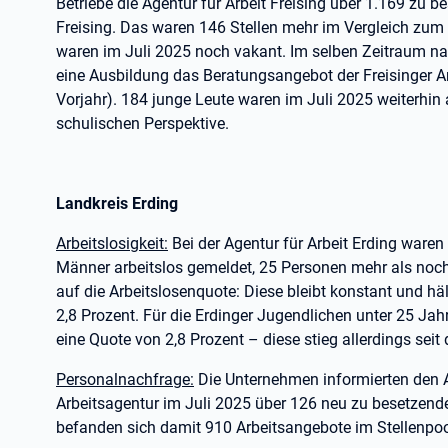
Betriebe die Agentur für Arbeit Freising über 1.169 zu 
Freising. Das waren 146 Stellen mehr im Vergleich zum
waren im Juli 2025 noch vakant. Im selben Zeitraum 
eine Ausbildung das Beratungsangebot der Freisinger A
Vorjahr). 184 junge Leute waren im Juli 2025 weiterhin 
schulischen Perspektive.
Landkreis Erding
Arbeitslosigkeit:
Bei der Agentur für Arbeit Erding ware
Männer arbeitslos gemeldet, 25 Personen mehr als noc
auf die Arbeitslosenquote: Diese bleibt konstant und häl
2,8 Prozent. Für die Erdinger Jugendlichen unter 25 Jah
eine Quote von 2,8 Prozent – diese stieg allerdings se
Personalnachfrage:
Die Unternehmen informierten den A
Arbeitsagentur im Juli 2025 über 126 neu zu besetzende
befanden sich damit 910 Arbeitsangebote im Stellenpool