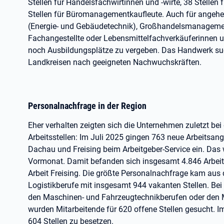
Stellen für Handelsfachwirtinnen und -wirte, 38 Stellen 
Stellen für Büromanagementkaufleute. Auch für angehen
(Energie- und Gebäudetechnik), Großhandelsmanagemen
Fachangestellte oder Lebensmittelfachverkäuferinnen un
noch Ausbildungsplätze zu vergeben. Das Handwerk sucht
Landkreisen nach geeigneten Nachwuchskräften.
Personalnachfrage in der Region
Eher verhalten zeigten sich die Unternehmen zuletzt bei
Arbeitsstellen: Im Juli 2025 gingen 763 neue Arbeitsang
Dachau und Freising beim Arbeitgeber-Service ein. Das
Vormonat. Damit befanden sich insgesamt 4.846 Arbeits
Arbeit Freising. Die größte Personalnachfrage kam aus
Logistikberufe mit insgesamt 944 vakanten Stellen. Be
den Maschinen- und Fahrzeugtechnikberufen oder den Me
wurden Mitarbeitende für 620 offene Stellen gesucht. 
604 Stellen zu besetzen.