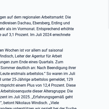
en auf dem regionalen Arbeitsmarkt: Die
Landkreisen Dachau, Ebersberg, Erding und
ehr als im Vormonat. Entsprechend erhöhte
 auf 3,1 Prozent. Im Juli 2024 errechnete
nen Wochen ist vor allem auf saisonal
ndisch, Leiter der Agentur für Arbeit
digungen zum Ende eines Quartals. Zum
im Sommer deutlich an: Nach Beendigung ihrer
Leute erstmals arbeitslos.“ So waren im Juli
3 unter 25-Jährige arbeitslos gemeldet, 129
tspricht einem Plus von 12,4 Prozent. Diese
Arbeitslosenquote dieser Altersgruppe: Die
rozent im Juli 2025. „Erfahrungsgemäß geht
“, betont Nikolaus Windisch. „Viele
andere unterstützen wir gezielt bei der Suche