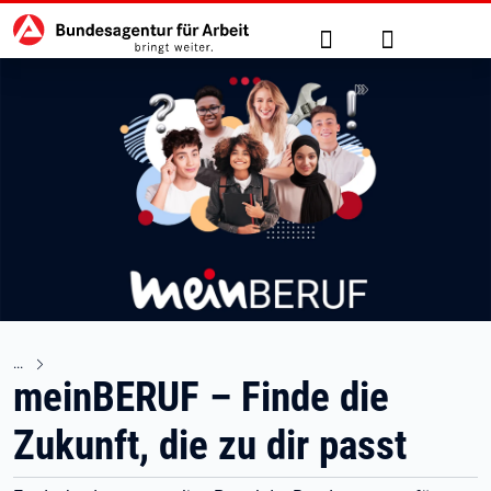
Hauptnavigation
zu den Hauptinhalten springen
Suche
Anmelden
meinBERUF – Finde die
Zukunft, die zu dir passt