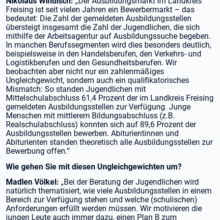
Nikolaus Windisch:
„Der Ausbildungsmarkt im Landkreis
Freising ist seit vielen Jahren ein Bewerbermarkt – das
bedeutet: Die Zahl der gemeldeten Ausbildungsstellen
übersteigt insgesamt die Zahl der Jugendlichen, die sich
mithilfe der Arbeitsagentur auf Ausbildungssuche begeben.
In manchen Berufssegmenten wird dies besonders deutlich,
beispielsweise in den Handelsberufen, den Verkehrs- und
Logistikberufen und den Gesundheitsberufen. Wir
beobachten aber nicht nur ein zahlenmäßiges
Ungleichgewicht, sondern auch ein qualifikatorisches
Mismatch: So standen Jugendlichen mit
Mittelschulabschluss 61,4 Prozent der im Landkreis Freising
gemeldeten Ausbildungsstellen zur Verfügung. Junge
Menschen mit mittlerem Bildungsabschluss (z.B.
Realschulabschluss) konnten sich auf 89,6 Prozent der
Ausbildungsstellen bewerben. Abiturientinnen und
Abiturienten standen theoretisch alle Ausbildungsstellen zur
Bewerbung offen.“
Wie gehen Sie mit diesen Ungleichgewichten um?
Madlen Völkel:
„Bei der Beratung der Jugendlichen wird
natürlich thematisiert, wie viele Ausbildungsstellen in einem
Bereich zur Verfügung stehen und welche (schulischen)
Anforderungen erfüllt werden müssen. Wir motivieren die
jungen Leute auch immer dazu, einen Plan B zum