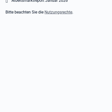
Öffnet in neuem Tab
Arbeitsmarktreport Januar 2026
Bitte beachten Sie die
Nutzungsrechte
.