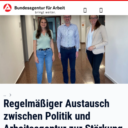
Hauptnavigation
zu den Hauptinhalten springen
Suche
Anmelden
Regelmäßiger Austausch
zwischen Politik und