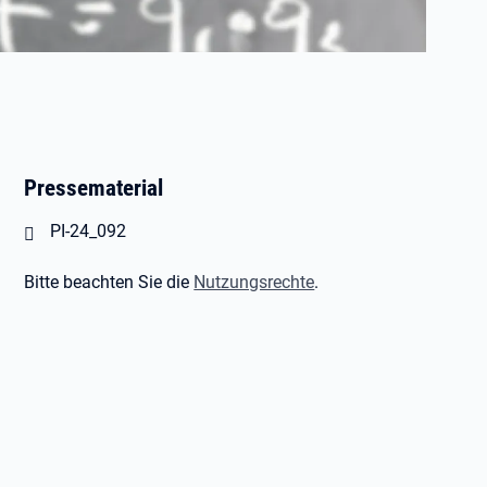
Pressematerial
Öffnet in neuem Tab
PI-24_092
Bitte beachten Sie die
Nutzungsrechte
.