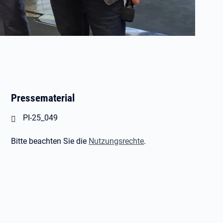
Pressematerial
Öffnet in neuem Tab
PI-25_049
Bitte beachten Sie die
Nutzungsrechte
.