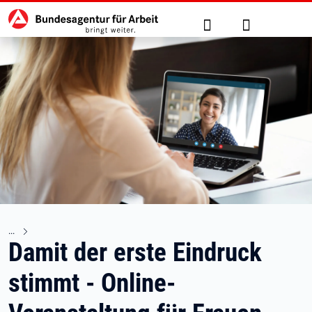
Hauptnavigation
zu den Hauptinhalten springen
Suche
Anmelden
Damit der erste Eindruck
stimmt - Online-