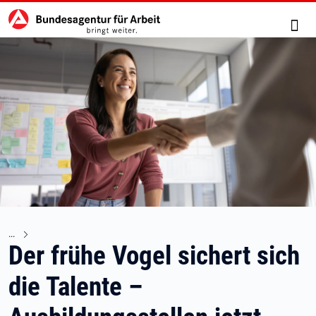
Hauptnavigation
zu den Hauptinhalten springen
Such
Der frühe Vogel sichert sich
die Talente –