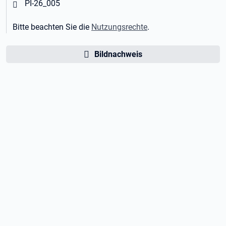
Öffnet in neuem Tab
PI-26_005
Bitte beachten Sie die
Nutzungsrechte
.
Bildnachweis