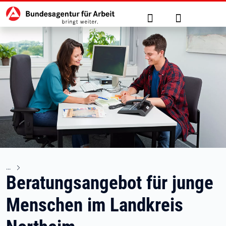
Hauptnavigation
zu den Hauptinhalten springen
Suche
Anmelden
Beratungsangebot für junge
Menschen im Landkreis