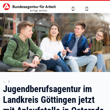
Hauptnavigation
zu den Hauptinhalten springen
Suche
Anmelden
Jugendberufsagentur im
Landkreis Göttingen jetzt